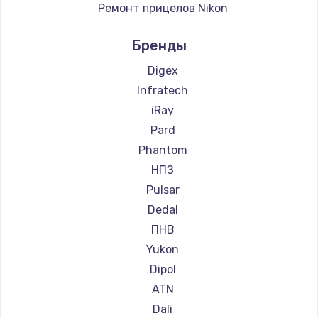
Ремонт прицелов Nikon
Ремонт прицелов Nikko
Бренды
Ремонт прицелов Artelv
Ремонт прицелов Hakko
Digex
Ремонт прицелов HALES
Infratech
Ремонт прицелов Leica
iRay
Ремонт прицелов Vector Optics
Pard
Ремонт прицелов Carl Zeiss
Phantom
Ремонт прицелов Zeiss
НПЗ
Ремонт прицелов AGM Global Vision
Pulsar
Ремонт прицелов Pilad
Dedal
Ремонт прицелов Arkon
ПНВ
Ремонт прицелов ANYSMART
Yukon
Ремонт прицелов FLIR
Dipol
Ремонт прицелов Venox
ATN
Ремонт прицелов Holosun
Dali