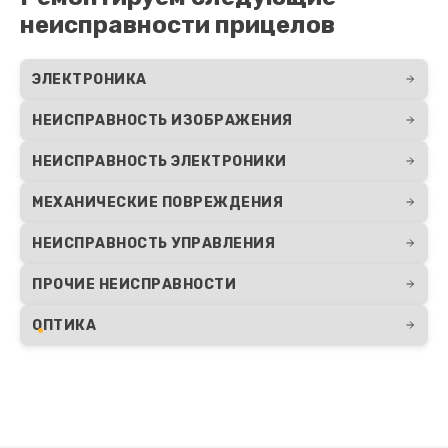
Замена объективов с улучшением
неисправности прицелов
характеристик
1100 руб.
ЭЛЕКТРОНИКА
Заказать
НЕИСПРАВНОСТЬ ИЗОБРАЖЕНИЯ
Ремонт платы управления (восстановление)
НЕИСПРАВНОСТЬ ЭЛЕКТРОНИКИ
750 руб.
МЕХАНИЧЕСКИЕ ПОВРЕЖДЕНИЯ
Заказать
НЕИСПРАВНОСТЬ УПРАВЛЕНИЯ
Восстановление после попадания влаги
ПРОЧИЕ НЕИСПРАВНОСТИ
650 руб.
Заказать
ОПТИКА
Замена шим контроллера
650 руб.
Заказать