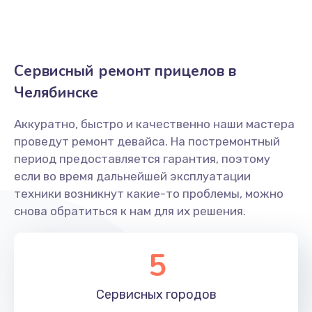
Заказать
Замена USB порта
Сервисный ремонт прицелов в
590 руб.
Челябинске
Заказать
Аккуратно, быстро и качественно наши мастера
Калибровка и настройка
проведут ремонт девайса. На постремонтный
750 руб.
период предоставляется гарантия, поэтому
если во время дальнейшей эксплуатации
Заказать
техники возникнут какие-то проблемы, можно
снова обратиться к нам для их решения.
Ремонт электронно-лучевой трубки
1000 руб.
5
Заказать
Сервисных
городов
Замена микросхемы логики