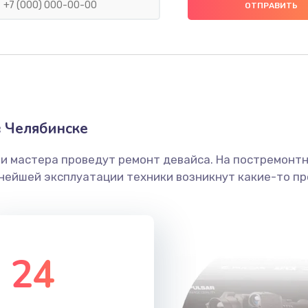
50 мин
1 год
40 мин
2 года
20 мин
2 года
 Челябинске
ши мастера проведут ремонт девайса. На постремонт
60 мин
2 года
ьнейшей эксплуатации техники возникнут какие-то пр
убки
30 мин
1 год
30 мин
3 года
24
30 мин
2 года