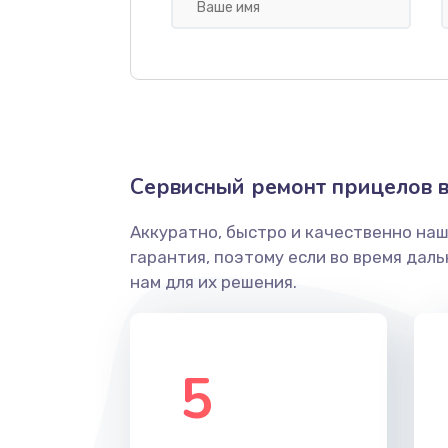
других устройств
Замена матрицы
Прошивка (Обновление ПО)
Замена USB порта
Сервисный ремонт прицелов в
Аккуратно, быстро и качественно на
Калибровка и настройка
гарантия, поэтому если во время дал
нам для их решения.
Ремонт электронно-лучевой тр
Замена микросхемы логики
5
Замена процессора