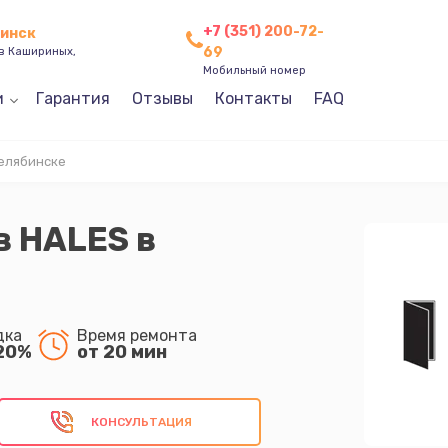
+7 (351) 200-72-
бинск
69
ев Кашириных,
Мобильный номер
и
Гарантия
Отзывы
Контакты
FAQ
елябинске
в HALES в
дка
Время ремонта
20%
от 20 мин
КОНСУЛЬТАЦИЯ