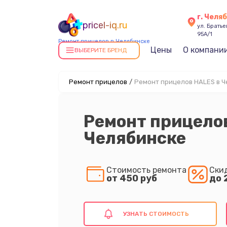
г. Челя
pricel-iq.ru
ул. Брать
95А/1
Ремонт прицелов в Челябинске
Цены
О компани
ВЫБЕРИТЕ БРЕНД
Ремонт прицелов
/
Ремонт прицелов HALES в Ч
Ремонт прицело
Челябинске
Стоимость ремонта
Ски
от 450 руб
до 
УЗНАТЬ СТОИМОСТЬ