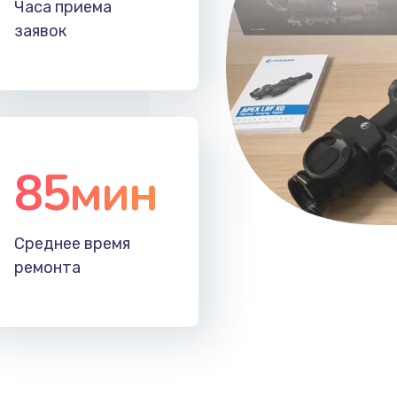
Часа приема
60 мин
3 года
заявок
20 мин
1 год
50 мин
3 года
20 мин
3 года
85мин
60 мин
2 года
Среднее время
50 мин
2 года
ремонта
м
30 мин
1 год