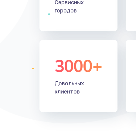
Сервисных
Замена ключей управления
городов
Ремонт разъема
Замена корпуса
Ремонт цепи питания
3000+
Замена микросхемы усилителя
Довольных
Замена дисплея (экрана)
клиентов
Замена объективов с улучшение
характеристик
Ремонт платы управления