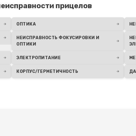
60 мин
3 года
еисправности прицелов
я влаги
20 мин
3 года
ОПТИКА
НЕ
НЕИСПРАВНОСТЬ ФОКУСИРОВКИ И
НЕ
30 мин
1 год
ОПТИКИ
ЭЛ
ЭЛЕКТРОПИТАНИЕ
МЕ
КОРПУС/ГЕРМЕТИЧНОСТЬ
ДА
Развернуть