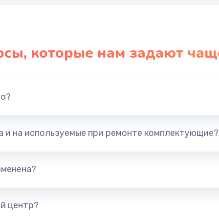
осы, которые нам задают чащ
но?
та и на используемые при ремонте комплектующие?
зменена?
й центр?