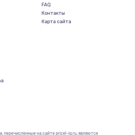
FAQ
Контакты
Карта сайта
na
т
S
 перечисленные на сайте pricel-iq.ru, являются