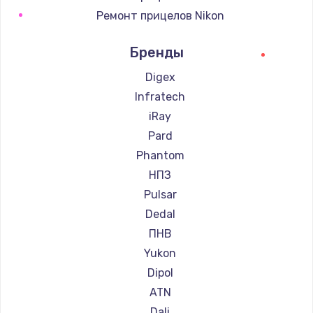
Ремонт прицелов Nikon
Ремонт прицелов Зенит
Бренды
Ремонт прицелов Nikko
Ремонт прицелов Artelv
Digex
Ремонт прицелов Hakko
Infratech
Ремонт прицелов HALES
iRay
Ремонт прицелов Leica
Pard
Ремонт прицелов Vector Optics
Phantom
Ремонт прицелов Carl Zeiss
НПЗ
Ремонт прицелов Zeiss
Pulsar
Ремонт прицелов AGM Global Vision
Dedal
Ремонт прицелов Pilad
ПНВ
Ремонт прицелов Arkon
Yukon
Ремонт прицелов ANYSMART
Dipol
Ремонт прицелов FLIR
ATN
Ремонт прицелов Venox
Dali