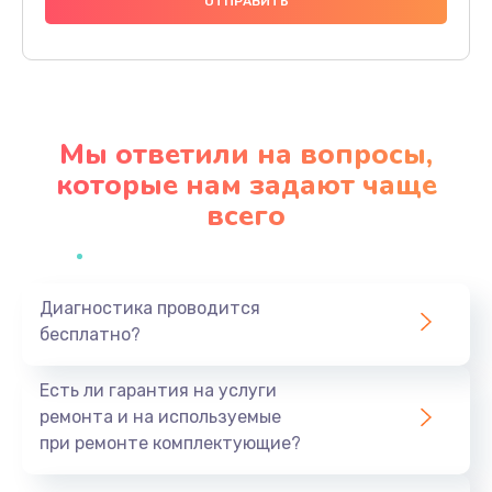
1000 руб.
Заказать
Ремонт материнской платы
4500 руб.
Мы ответили на вопросы,
Заказать
которые нам задают чаще
всего
Профилактическая чистка
1000 руб.
Заказать
Диагностика проводится
бесплатно?
Прошивка BIOS
1920 руб.
Есть ли гарантия на услуги
Заказать
ремонта и на используемые
при ремонте комплектующие?
Замена северного моста
1440 руб.