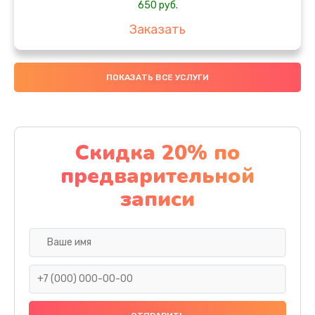
650 руб.
Заказать
Замена аккумулятора
ПОКАЗАТЬ ВСЕ УСЛУГИ
4000 руб.
Заказать
Замена материнской платы
Скидка 20% по
1100 руб.
предварительной
Заказать
записи
Замена масла
750 руб.
Заказать
Замена праймера