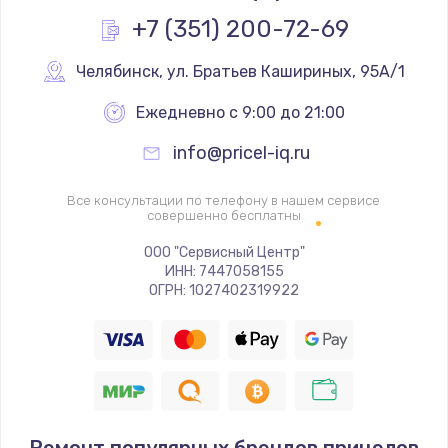
Заказать
+7 (351) 200-72-69
Замена реле
Челябинск
,
 ул. Братьев Кашириных, 95А/1
1000 руб.
Ежедневно с 9:00 до 21:00
Заказать
info@pricel-iq.ru
Замена термопредохранителя
Все консультации по телефону в нашем сервисе
700 руб.
совершенно бесплатны
Заказать
ООО "Сервисный Центр"
ИНН: 7447058155
ОГРН: 1027402319922
Замена ТЭНа
2500 руб.
Заказать
Замена шнура
1400 руб.
Ремонт популярных брендов прицелов