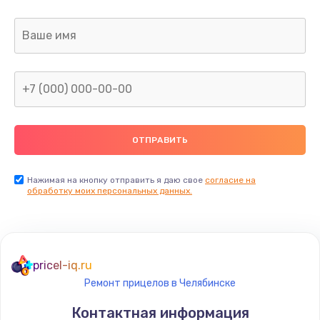
Заказать
Ремонт капиллярной трубки
400 руб.
Заказать
Замена блока питания
1000 руб.
Заказать
Нажимая на кнопку отправить я даю свое
согласие на
обработку моих персональных данных.
Прошивка / разблокировка
900 руб.
Заказать
pricel-iq.ru
Ремонт прицелов в Челябинске
Замена термостата
Контактная информация
1200 руб.