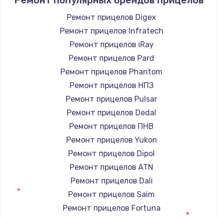
Заказать
Ремонт прицелов Digex
Ремонт прицелов Infratech
Замена / ремонт электронного модуля
управления
Ремонт прицелов iRay
600 руб.
Ремонт прицелов Pard
Заказать
Ремонт прицелов Phantom
Ремонт прицелов НПЗ
Замена конфорки
Ремонт прицелов Pulsar
1100 руб.
Ремонт прицелов Dedal
Заказать
Ремонт прицелов ПНВ
Ремонт прицелов Yukon
Замена платы сенсора
Ремонт прицелов Dipol
900 руб.
Ремонт прицелов ATN
Заказать
Ремонт прицелов Dali
Ремонт прицелов Saim
Замена регулятора режимов конфорки
Ремонт прицелов Fortuna
900 руб.