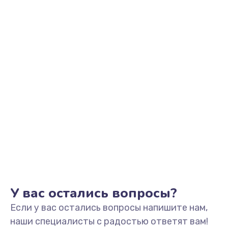
Заказать
Замена видеоадаптера (видеокарты)
1800 руб.
Заказать
Замена, перепайка чипа
1300 руб.
Заказать
Замена HDMI-разъема
650 руб.
Заказать
У вас остались вопросы?
Если у вас остались вопросы напишите нам,
Замена/Pемонт карбюратора
наши специалисты с радостью ответят вам!
1300 руб.