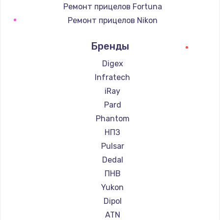
Ремонт прицелов Fortuna
Ремонт прицелов Nikon
Ремонт прицелов Зенит
Бренды
Ремонт прицелов Nikko
Ремонт прицелов Artelv
Digex
Ремонт прицелов Hakko
Infratech
Ремонт прицелов HALES
iRay
Ремонт прицелов Leica
Pard
Ремонт прицелов Vector Optics
Phantom
Ремонт прицелов Carl Zeiss
НПЗ
Ремонт прицелов Zeiss
Pulsar
Ремонт прицелов AGM Global Vision
Dedal
Ремонт прицелов Pilad
ПНВ
Ремонт прицелов Arkon
Yukon
Ремонт прицелов ANYSMART
Dipol
Ремонт прицелов FLIR
ATN