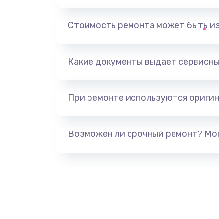
Замена, перепайка чипа
Стоимость ремонта может быть и
Замена HDMI-разъема
Какие документы выдает сервисны
Замена/Pемонт карбюратора
При ремонте используются оригин
Ремонт капиллярной трубки
Замена блока питания
Возможен ли срочный ремонт? Мог
Прошивка / разблокировка
Замена термостата
Замена реле