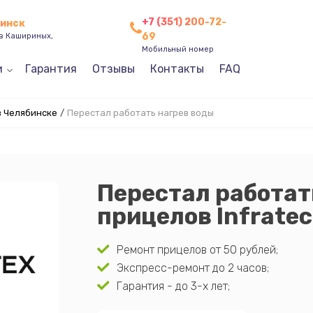
+7 (351) 200-72-
бинск
69
ев Кашириных,
Мобильный номер
и
Гарантия
Отзывы
Контакты
FAQ
в Челябинске
/
Перестал работать нагрев воды
Перестал работат
прицелов Infrate
Ремонт прицелов от 50 рублей;
Экспресс-ремонт до 2 часов;
Гарантия - до 3-х лет;