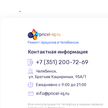
Замена сенсорного датчика
Замена сигнальной лампы
Замена системной платы
pricel-iq.ru
Ремонт прицелов в Челябинске
Замена температурного датчик
Контактная информация
Замена электроконфорки
+7 (351) 200-72-69
Челябинск
,
Техобслуживание
 ул. Братьев Кашириных, 95А/1
Ежедневно с 9:00 до 21:00
Установка / подключение / дем
info@pricel-iq.ru
Прошивка
Все консультации по телефону в нашем сервисе
совершенно бесплатны