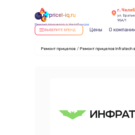
г. Челя
pricel-iq.ru
ул. Брать
95А/1
Ремонт прицелов в Челябинске
Цены
О компани
ВЫБЕРИТЕ БРЕНД
Ремонт прицелов
/
Ремонт прицелов Infratech 