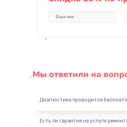
Профилактическая чистка
Прошивка BIOS
Замена северного моста
Ремонт южного моста
Мы ответили на вопр
Замена батарейки BIOS
Настройка BIOS
Диагностика проводится бесплат
Ремонт цепи питания
Есть ли гарантия на услуги ремон
Замена видеоадаптера (видеок