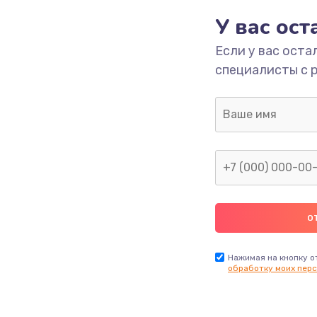
У вас ос
700 руб.
Заказ
Если у вас оста
специалисты с 
2500 руб.
Заказ
1400 руб.
Заказ
модуля
600 руб.
Заказ
1100 руб.
Заказ
900 руб.
Заказ
Нажимая на кнопку о
обработку моих перс
нфорки
900 руб.
Заказ