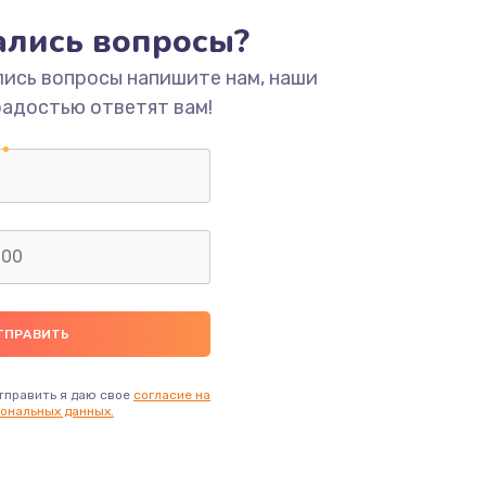
тались вопросы?
ать
лись вопросы напишите нам, наши
радостью ответят вам!
ать
ать
ать
ать
ать
тправить я даю свое
согласие на
ональных данных.
ать