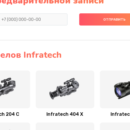
редварительной записи
лов Infratech
ch 204 С
Infratech 404 Х
Infrate