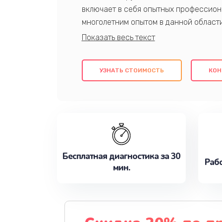
включает в себя опытных профессион
многолетним опытом в данной област
качественный ремонт с использовани
гарантируем качество всех проведенн
клиентам надежное и профессиональн
УЗНАТЬ СТОИМОСТЬ
КОН
потребности наилучшим образом. Не 
сейчас!
Бесплатная диагностика за 30
Рабо
мин.