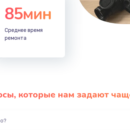
85мин
Среднее время
ремонта
осы, которые нам задают чащ
но?