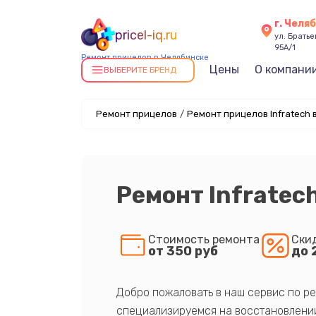
г. Челя
pricel-iq.ru
ул. Брать
95А/1
Ремонт прицелов в Челябинске
Цены
О компани
ВЫБЕРИТЕ БРЕНД
Ремонт прицелов
/
Ремонт прицелов Infratech 
Ремонт Infratech
Стоимость ремонта
Ски
от 350 руб
до 
Добро пожаловать в наш сервис по ре
специализируемся на восстановлении