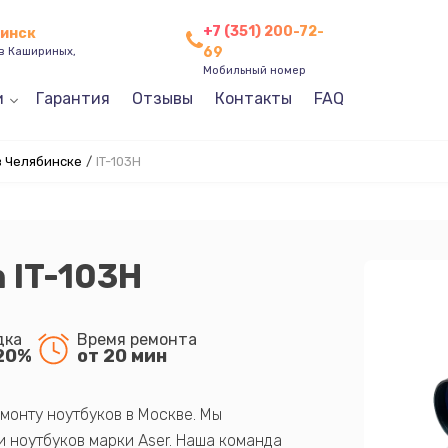
+7 (351) 200-72-
бинск
69
ев Кашириных,
Мобильный номер
и
Гарантия
Отзывы
Контакты
FAQ
в Челябинске
/
IT-103Н
 IT-103Н
дка
Время ремонта
20%
от 20 мин
монту ноутбуков в Москве. Мы
 ноутбуков марки Aser. Наша команда