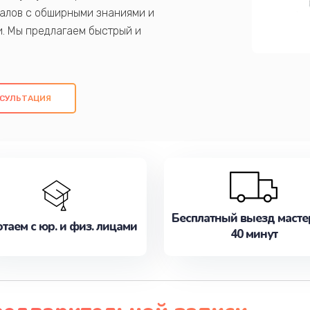
алов с обширными знаниями и
и. Мы предлагаем быстрый и
ем оригинальных компонентов, а также
ых работ. Наша цель - предоставить
ое обслуживание, удовлетворяя их
СУЛЬТАЦИЯ
медлите записаться на ремонт уже
Бесплатный выезд масте
таем с юр. и физ. лицами
40 минут