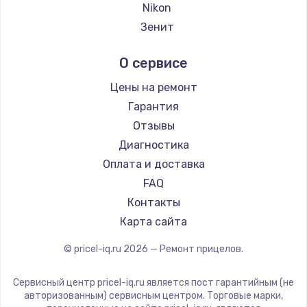
Заказать
Ремонт прицелов Hikmicro
Nikon
Ремонт прицелов IWT
Зенит
Замена электроконфорки
Ремонт прицелов Guide
Nikko
1300 руб.
О сервисе
Ремонт прицелов NNPO
Artelv
Заказать
Ремонт прицелов Taigan
Hakko
Цены на ремонт
Ремонт прицелов Thermal Scope
HALES
Гарантия
Техобслуживание
Ремонт прицелов ConoTech
Leica
Отзывы
900 руб.
Ремонт прицелов Легат
Vector Optics
Диагностика
Заказать
Ремонт прицелов Athlon
Carl Zeiss
Оплата и доставка
Zeiss
FAQ
Установка / подключение / демонтаж
AGM Global Vision
Контакты
1300 руб.
Pilad
Карта сайта
Заказать
Arkon
© pricel-iq.ru
2026
— Ремонт прицелов.
ANYSMART
Прошивка
FLIR
1400 руб.
Сервисный центр pricel-iq.ru является пост гарантийным (не
Venox
авторизованным) сервисным центром. Торговые марки,
Заказать