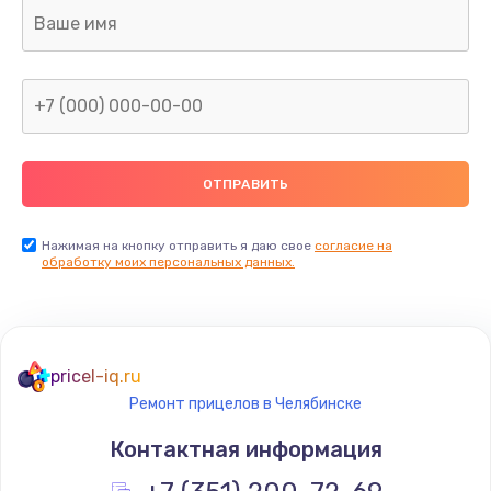
Ремонт капиллярной трубки
400 руб.
Заказать
Замена блока питания
1000 руб.
Заказать
Нажимая на кнопку отправить я даю свое
согласие на
обработку моих персональных данных.
Прошивка / разблокировка
900 руб.
Заказать
pricel-iq.ru
Ремонт прицелов в Челябинске
Замена термостата
Контактная информация
1200 руб.
Заказать