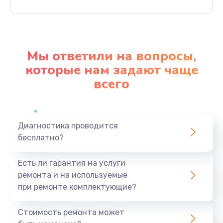
Заказать
Ремонт материнской платы
4500 руб.
Мы ответили на вопросы,
Заказать
которые нам задают чаще
всего
Профилактическая чистка
1000 руб.
Заказать
Диагностика проводится
бесплатно?
Прошивка BIOS
1920 руб.
Есть ли гарантия на услуги
Заказать
ремонта и на используемые
при ремонте комплектующие?
Замена северного моста
1440 руб.
Стоимость ремонта может