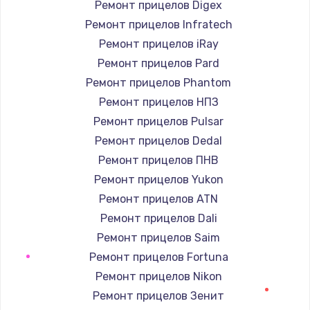
Ремонт прицелов Digex
Ремонт прицелов Infratech
Замена / ремонт электронного модуля
управления
Ремонт прицелов iRay
600 руб.
Ремонт прицелов Pard
Заказать
Ремонт прицелов Phantom
Ремонт прицелов НПЗ
Замена конфорки
Ремонт прицелов Pulsar
1100 руб.
Ремонт прицелов Dedal
Заказать
Ремонт прицелов ПНВ
Ремонт прицелов Yukon
Замена платы сенсора
Ремонт прицелов ATN
900 руб.
Ремонт прицелов Dali
Заказать
Ремонт прицелов Saim
Ремонт прицелов Fortuna
Замена регулятора режимов конфорки
Ремонт прицелов Nikon
900 руб.
Ремонт прицелов Зенит