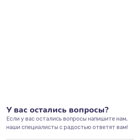
Заказать
Замена видеоадаптера (видеокарты)
1800 руб.
Заказать
Замена, перепайка чипа
1300 руб.
Заказать
Замена HDMI-разъема
650 руб.
Заказать
У вас остались вопросы?
Если у вас остались вопросы напишите нам,
Замена/Pемонт карбюратора
наши специалисты с радостью ответят вам!
1300 руб.
Заказать