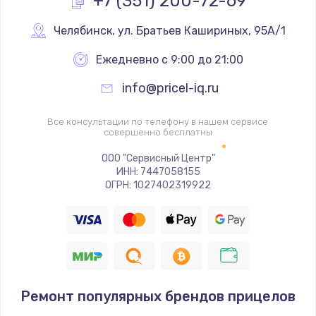
+7 (351) 200-72-69
Замена реле
Челябинск
,
 ул. Братьев Кашириных, 95А/1
1000 руб.
Ежедневно с 9:00 до 21:00
Заказать
info@pricel-iq.ru
Замена термопредохранителя
Все консультации по телефону в нашем сервисе
700 руб.
совершенно бесплатны
Заказать
ООО "Сервисный Центр"
ИНН: 7447058155
ОГРН: 1027402319922
Замена ТЭНа
2500 руб.
Заказать
Замена шнура
1400 руб.
Ремонт популярных брендов прицелов
Заказать