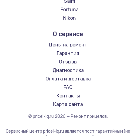
Saim
Ремонт прицелов MAKdot
Fortuna
Ремонт прицелов Hikmicro
Nikon
Ремонт прицелов IWT
Зенит
О сервисе
Ремонт прицелов Guide
Nikko
Ремонт прицелов NNPO
Artelv
Цены на ремонт
Ремонт прицелов Taigan
Hakko
Гарантия
Ремонт прицелов Thermal Scope
HALES
Отзывы
Ремонт прицелов ConoTech
Leica
Диагностика
Ремонт прицелов Легат
Vector Optics
Оплата и доставка
Ремонт прицелов Athlon
Carl Zeiss
FAQ
Zeiss
Контакты
AGM Global Vision
Карта сайта
Pilad
© pricel-iq.ru
2026
— Ремонт прицелов.
Arkon
ANYSMART
Сервисный центр pricel-iq.ru является пост гарантийным (не