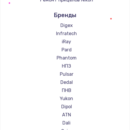
Ремонт прицелов Зенит
Бренды
Ремонт прицелов Nikko
Ремонт прицелов Artelv
Digex
Ремонт прицелов Hakko
Infratech
Ремонт прицелов HALES
iRay
Ремонт прицелов Leica
Pard
Ремонт прицелов Vector Optics
Phantom
Ремонт прицелов Carl Zeiss
НПЗ
Ремонт прицелов Zeiss
Pulsar
Ремонт прицелов AGM Global Vision
Dedal
Ремонт прицелов Pilad
ПНВ
Ремонт прицелов Arkon
Yukon
Ремонт прицелов ANYSMART
Dipol
Ремонт прицелов FLIR
ATN
Ремонт прицелов Venox
Dali
Ремонт прицелов Holosun