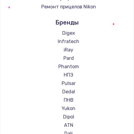
Ремонт прицелов Nikon
Ремонт прицелов Зенит
Бренды
Ремонт прицелов Nikko
Ремонт прицелов Artelv
Digex
Ремонт прицелов Hakko
Infratech
Ремонт прицелов HALES
iRay
Ремонт прицелов Leica
Pard
Ремонт прицелов Vector Optics
Phantom
Ремонт прицелов Carl Zeiss
НПЗ
Ремонт прицелов Zeiss
Pulsar
Ремонт прицелов AGM Global Vision
Dedal
Ремонт прицелов Pilad
ПНВ
Ремонт прицелов Arkon
Yukon
Ремонт прицелов ANYSMART
Dipol
Ремонт прицелов FLIR
ATN
Ремонт прицелов Venox
Dali