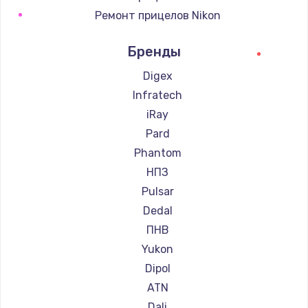
Ремонт прицелов Nikon
Ремонт прицелов Зенит
Бренды
Ремонт прицелов Nikko
Ремонт прицелов Artelv
Digex
Ремонт прицелов Hakko
Infratech
Ремонт прицелов HALES
iRay
Ремонт прицелов Leica
Pard
Ремонт прицелов Vector Optics
Phantom
Ремонт прицелов Carl Zeiss
НПЗ
Ремонт прицелов Zeiss
Pulsar
Ремонт прицелов AGM Global Vision
Dedal
Ремонт прицелов Pilad
ПНВ
Ремонт прицелов Arkon
Yukon
Ремонт прицелов ANYSMART
Dipol
Ремонт прицелов FLIR
ATN
Ремонт прицелов Venox
Dali