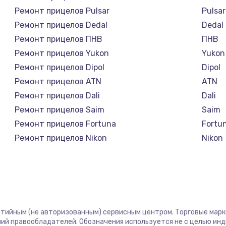
Ремонт прицелов Pulsar
Pulsar
Ремонт прицелов Dedal
Dedal
Ремонт прицелов ПНВ
ПНВ
Ремонт прицелов Yukon
Yukon
Ремонт прицелов Dipol
Dipol
Ремонт прицелов ATN
ATN
Ремонт прицелов Dali
Dali
Ремонт прицелов Saim
Saim
Ремонт прицелов Fortuna
Fortu
Ремонт прицелов Nikon
Nikon
Ремонт прицелов Зенит
Зени
Ремонт прицелов Nikko
Nikko
Ремонт прицелов Artelv
Artelv
Ремонт прицелов Hakko
Hakko
Ремонт прицелов HALES
HALE
антийным (не авторизованным) сервисным центром. Торговые марки,
ий правообладателей. Обозначения используется не с целью ин
Ремонт прицелов Leica
Leica