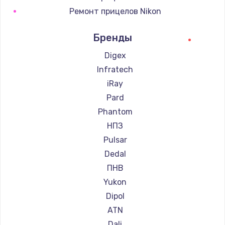
Ремонт прицелов Nikon
Ремонт прицелов Зенит
Бренды
Ремонт прицелов Nikko
Ремонт прицелов Artelv
Digex
Ремонт прицелов Hakko
Infratech
Ремонт прицелов HALES
iRay
Ремонт прицелов Leica
Pard
Ремонт прицелов Vector Optics
Phantom
Ремонт прицелов Carl Zeiss
НПЗ
Ремонт прицелов Zeiss
Pulsar
Ремонт прицелов AGM Global Vision
Dedal
Ремонт прицелов Pilad
ПНВ
Ремонт прицелов Arkon
Yukon
Ремонт прицелов ANYSMART
Dipol
Ремонт прицелов FLIR
ATN
Ремонт прицелов Venox
Dali